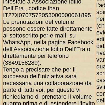
intestato a Associazione Idilio
l'a
Dell'Era , codice Iban
spi
IT27X0707572053000000061895
nei
Le prenotazioni del volume
(ch
possono essere fatte direttamente
evi
al sottoscritto per e-mail, su
edi
WhatsApp, nella pagina Facebook
did
dell'Associazione Idilio Dell'Era o
riv
direttamente per telefono
var
(3349158289).
qua
Tengo a precisare che per il
scr
successo dell'iniziativa sarà
cas
necessaria una collaborazione da
svi
parte di tutti voi, per questo vi
con
richiediamo di prenotare il volume
del
quanto prima e di estendere l'invito