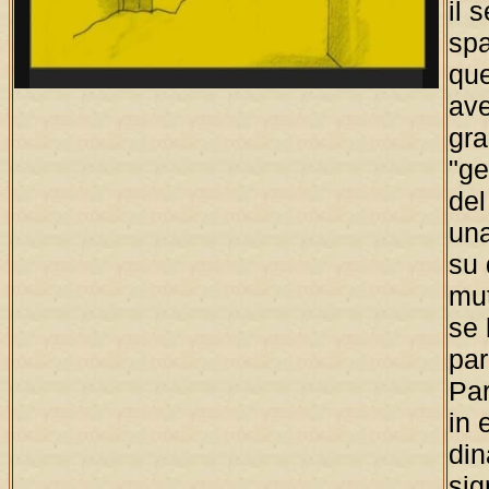
il 
sp
que
ave
gra
"ge
del
una
su 
mu
se 
par
Par
in 
din
sig