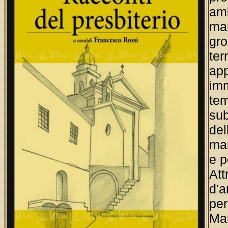
amb
ma
gr
ter
ap
imm
tem
sub
del
man
e p
Att
d'a
per
Mar