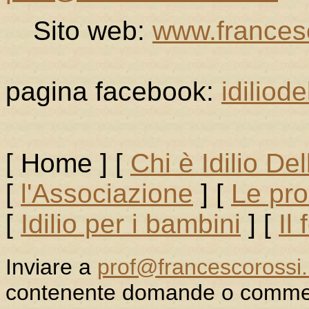
Sito web:
www.francesc
pagina facebook:
idiliode
[ Home ]
[
Chi è Idilio Del
[
l'Associazione
]
[
Le pr
[
Idilio per i bambini
]
[
Il
Inviare a
prof@francescorossi.i
contenente domande o commen