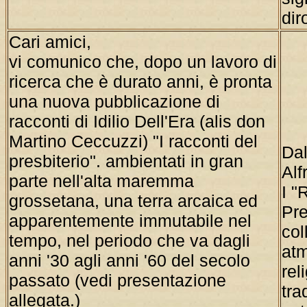
di
Cari amici,
vi comunico che, dopo un lavoro di
ricerca che è durato anni, è pronta
una nuova pubblicazione di
racconti di Idilio Dell'Era (alis don
Martino Ceccuzzi) "I racconti del
Dal
presbiterio". ambientati in gran
Alf
parte nell'alta maremma
I "
grossetana, una terra arcaica ed
Pre
apparentemente immutabile nel
col
tempo, nel periodo che va dagli
atm
anni '30 agli anni '60 del secolo
rel
passato (vedi presentazione
tra
allegata.)