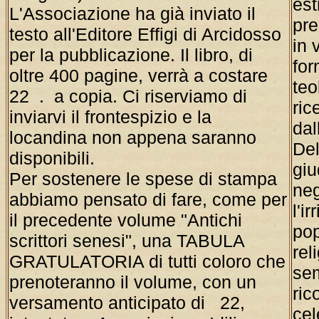
est
L'Associazione ha già inviato il
pre
testo all'Editore Effigi di Arcidosso
in 
per la pubblicazione. Il libro, di
fo
oltre 400 pagine, verrà a costare
teo
22 . a copia. Ci riserviamo di
ric
inviarvi il frontespizio e la
dal
locandina non appena saranno
De
disponibili.
giu
Per sostenere le spese di stampa
ne
abbiamo pensato di fare, come per
l'i
il precedente volume "Antichi
pop
scrittori senesi", una TABULA
rel
GRATULATORIA di tutti coloro che
sem
prenoteranno il volume, con un
ric
versamento anticipato di 22,
cel