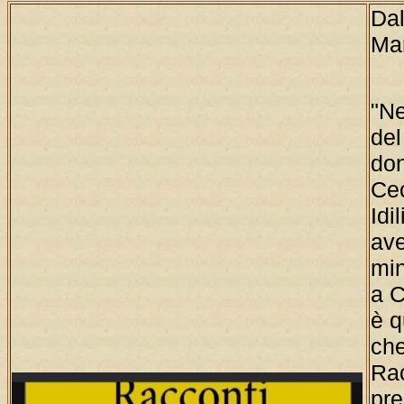
Dal
Mar
"Ne
del
don
Cec
Idi
ave
min
a C
è q
che
Rac
pre