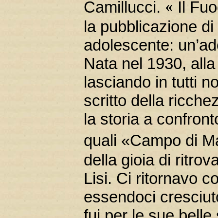
«
Camillucci.
Il Fu
la pubblicazione di
adolescente: un’ado
Nata nel 1930, all
lasciando in tutti n
scritto della ricche
la storia a confront
quali «Campo di M
della gioia di ritro
Lisi. Ci ritornavo c
essendoci cresciuto
fui per le sue bell