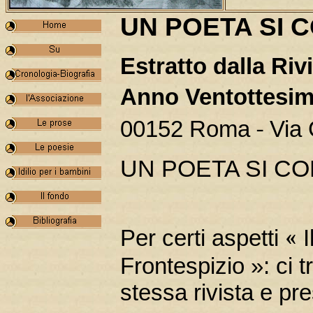
UN POETA SI 
Estratto dalla Ri
Anno Ventottesi
-
00152 Roma
Via 
UN POETA SI C
«
Per certi aspetti
Frontespizio »: ci tr
stessa rivista e pr