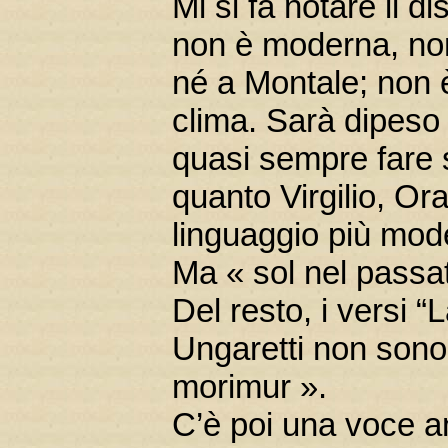
Mi si fa notare il d
non è moderna, non
né a Montale; non 
clima. Sarà dipeso
quasi sempre fare s
quanto Virgilio, Or
linguaggio più mode
Ma « sol nel passato
Del resto, i versi “
Ungaretti non sono 
morimur ».
C’è poi una voce an