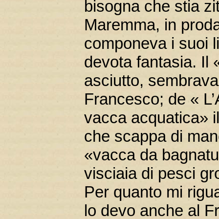
bisogna che stia zi
Maremma, in proda 
componeva i suoi li
devota fantasia. Il 
asciutto, sembrava s
Francesco; de « L’
vacca acquatica» il
che scappa di mano 
«vacca da bagnatur
visciaia di pesci gro
Per quanto mi rigua
lo devo anche al F