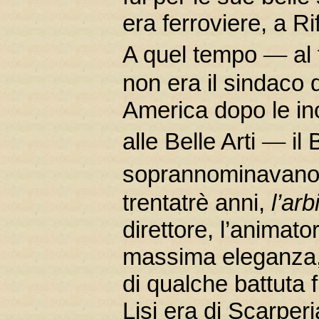
era ferroviere, a Ri
—
A quel tempo
al
non era il sindaco di
America dopo le in
—
alle Belle Arti
il
soprannominavano 
trentatrè anni,
l’ar
direttore, l’animato
massima eleganza, 
di qualche battuta f
Lisi era di Scarper