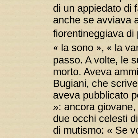
di un appiedato di f
anche se avviava a 
fiorentineggiava di 
«
», «
la sono
la v
passo. A volte, le s
morto. Aveva ammira
Bugiani, che scrive
aveva pubblicato pe
»: ancora giovane,
due occhi celesti d
di mutismo: « Se 